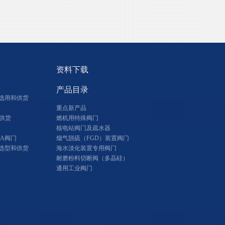
资料下载
产品目录
选用和供货
重点新产品
供货
燃机用特殊阀门
核电站阀门及疏水器
2A阀门
烟气脱硫（FGD）装置阀门
选型和供货
海水淡化装置专用阀门
耐磨粉料切断阀（多晶硅）
通用工业阀门