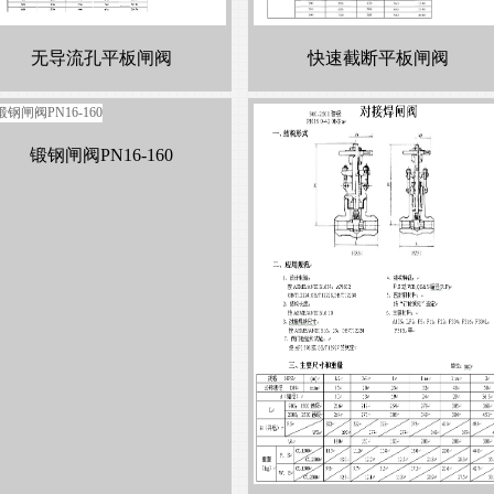
无导流孔平板闸阀
快速截断平板闸阀
锻钢闸阀PN16-160