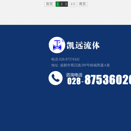
首页
尾页
1
2
3
1/3
电话:028-87574342
地址: 成都市蜀汉路289号锦城商厦A座