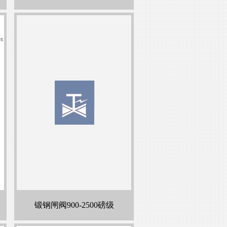
锻钢闸阀900-2500磅级