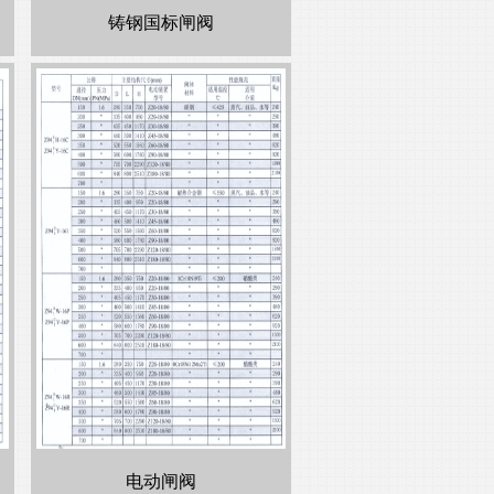
铸钢国标闸阀
电动闸阀