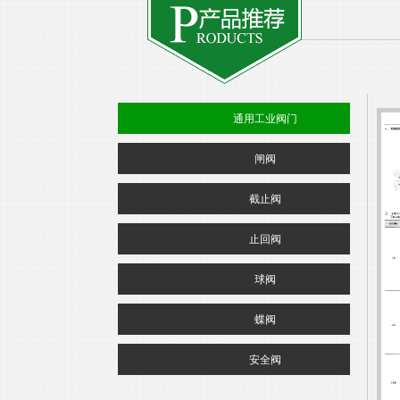
通用工业阀门
闸阀
截止阀
止回阀
球阀
蝶阀
安全阀