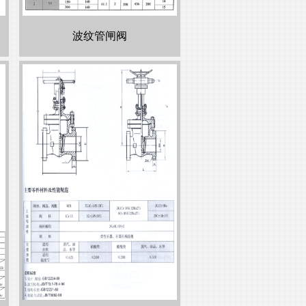
波纹管闸阀